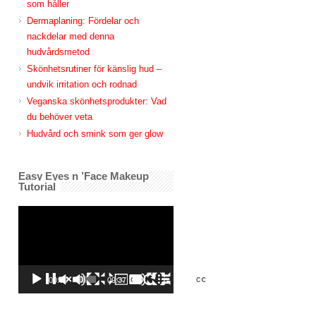
som håller
Dermaplaning: Fördelar och
nackdelar med denna
hudvårdsmetod
Skönhetsrutiner för känslig hud –
undvik irritation och rodnad
Veganska skönhetsprodukter: Vad
du behöver veta
Hudvård och smink som ger glow
Easy Eyes n ’Face Makeup
Tutorial
Videospelare
00:00
09:37