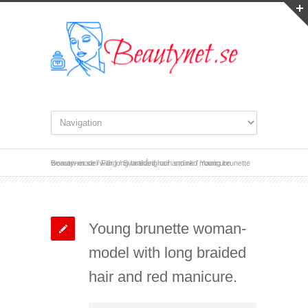
Beautynet.se
Young brunette woman-model with long braided hair and red manicure.
/
Färg
/
Svarthårig och smink
/
Young brunette woman-
model with long braided
hair and red manicure.