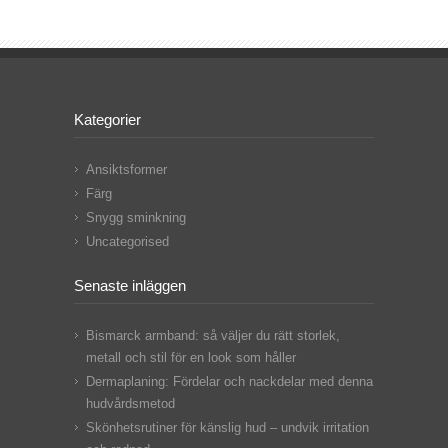
Kategorier
Ansiktsformer
Färg
Snygg sminkning
Uncategorised
Senaste inläggen
Bismarck armband: så väljer du rätt storlek,
metall och stil för en look som håller
Dermaplaning: Fördelar och nackdelar med denna
hudvårdsmetod
Skönhetsrutiner för känslig hud – undvik irritation