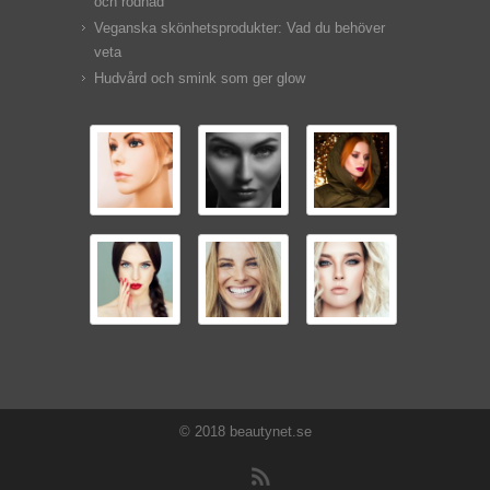
och rodnad
Veganska skönhetsprodukter: Vad du behöver
veta
Hudvård och smink som ger glow
© 2018 beautynet.se