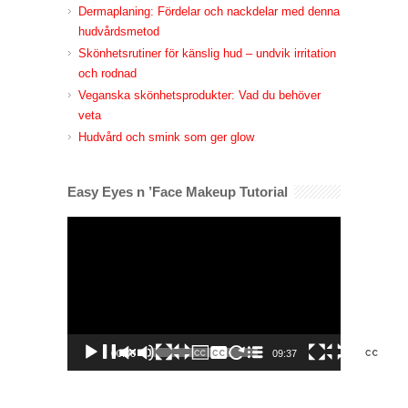
Dermaplaning: Fördelar och nackdelar med denna
hudvårdsmetod
Skönhetsrutiner för känslig hud – undvik irritation
och rodnad
Veganska skönhetsprodukter: Vad du behöver
veta
Hudvård och smink som ger glow
Easy Eyes n ’Face Makeup Tutorial
Videospelare
00:00
09:37