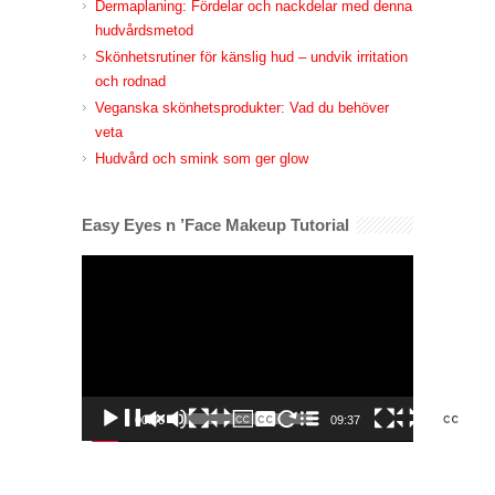
Dermaplaning: Fördelar och nackdelar med denna
hudvårdsmetod
Skönhetsrutiner för känslig hud – undvik irritation
och rodnad
Veganska skönhetsprodukter: Vad du behöver
veta
Hudvård och smink som ger glow
Easy Eyes n ’Face Makeup Tutorial
Videospelare
00:00
09:37