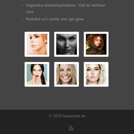
Veganska skönhetsprodukter: Vad du behöver
veta
Hudvård och smink som ger glow
© 2018 beautynet.se