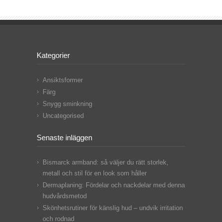
Kategorier
Ansiktsformer
Färg
Snygg sminkning
Uncategorised
Senaste inläggen
Bismarck armband: så väljer du rätt storlek,
metall och stil för en look som håller
Dermaplaning: Fördelar och nackdelar med denna
hudvårdsmetod
Skönhetsrutiner för känslig hud – undvik irritation
och rodnad