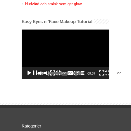
Hudvård och smink som ger glow
Easy Eyes n ’Face Makeup Tutorial
Videospelare
00:00
09:37
Kategorier