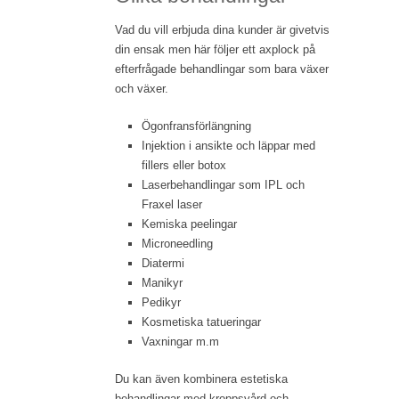
Vad du vill erbjuda dina kunder är givetvis
din ensak men här följer ett axplock på
efterfrågade behandlingar som bara växer
och växer.
Ögonfransförlängning
Injektion i ansikte och läppar med
fillers eller botox
Laserbehandlingar som IPL och
Fraxel laser
Kemiska peelingar
Microneedling
Diatermi
Manikyr
Pedikyr
Kosmetiska tatueringar
Vaxningar m.m
Du kan även kombinera estetiska
behandlingar med kroppsvård och